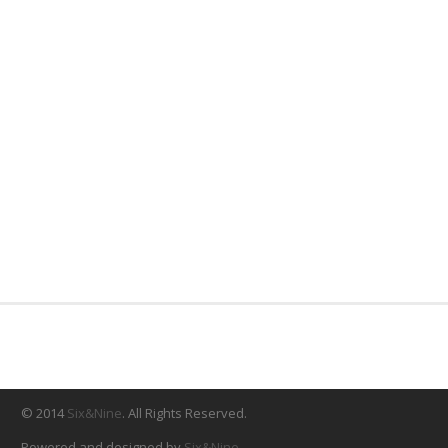
© 2014
Six&Nine
. All Rights Reserved.
Powered and designed by
Six&Nine
.