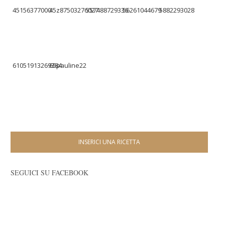
45156377000
45z87503276027
557488729336
56261044679
5882293028
61051913269384
65pauline22
INSERICI UNA RICETTA
SEGUICI SU FACEBOOK