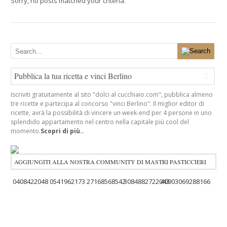
Sorry, no posts matched your criteria.
Pubblica la tua ricetta e vinci Berlino
Iscriviti gratuitamente al sito "dolci al cucchiaio.com", pubblica almeno
tre ricette e partecipa al concorso "vinci Berlino". Il miglior editor di
ricette, avrà la possibilità di vincere un week-end per 4 persone in uno
splendido appartamento nel centro nella capitale più cool del
momento.
Scopri di più..
AGGIUNGITI ALLA NOSTRA COMMUNITY DI MASTRI PASTICCIERI
0408422048
0541962173
27168568542
3084882722043
40903069288166