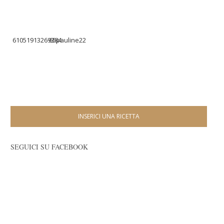
61051913269384
65pauline22
INSERICI UNA RICETTA
SEGUICI SU FACEBOOK