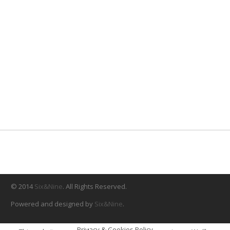
© 2014
Six&Nine
. All Rights Reserved.
Powered and designed by
Six&Nine
.
Privacy & Cookies Policy