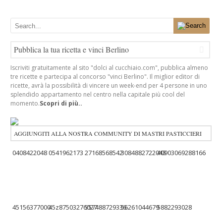
Pubblica la tua ricetta e vinci Berlino
Iscriviti gratuitamente al sito "dolci al cucchiaio.com", pubblica almeno
tre ricette e partecipa al concorso "vinci Berlino". Il miglior editor di
ricette, avrà la possibilità di vincere un week-end per 4 persone in uno
splendido appartamento nel centro nella capitale più cool del
momento.
Scopri di più..
AGGIUNGITI ALLA NOSTRA COMMUNITY DI MASTRI PASTICCIERI
0408422048
0541962173
27168568542
3084882722043
40903069288166
45156377000
45z87503276027
557488729336
56261044679
5882293028